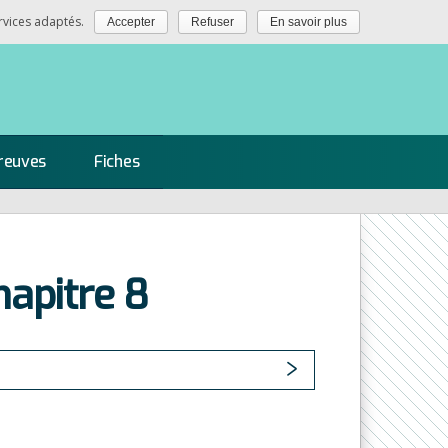
rvices adaptés.
Accepter
Refuser
En savoir plus
reuves
Fiches
hapitre 8