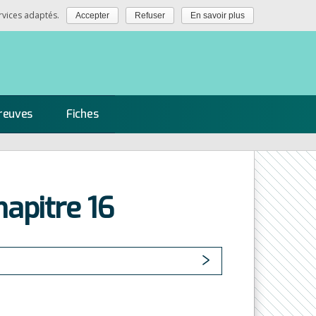
rvices adaptés.
Accepter
Refuser
En savoir plus
reuves
Fiches
hapitre 16