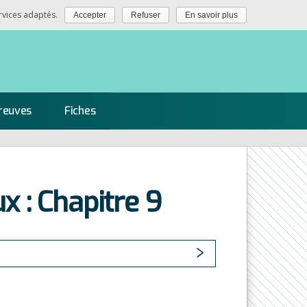
rvices adaptés.
Accepter
Refuser
En savoir plus
reuves
Fiches
x : Chapitre 9