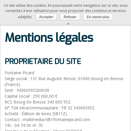
Ce site utilise des cookies. En poursuivant votre navigation sur ce site, vous
SAM
consentez à leur utilisation pour vous proposer des contenus et services
adaptés.
Accepter
Refuser
En savoir plus
Vous êtes ici :
Accueil
»
Mentions légales
Mentions légales
PROPRIETAIRE DU SITE
Fontaine Picard
Siège social : 131 Rue Auguste Renoir, 01000 Bourg-en-Bresse
(France)
Siret : 34360595200039
Capital social : 250 000,00 €
RCS Bourg-En-Bresse 343 605 952
N° TVA intracommunautaire : FR 32 343605952
Activité : Édition de livres (5811Z)
Contact : multimedia//@//fontainepicard.com
Tél. : 04 74 50 41 70