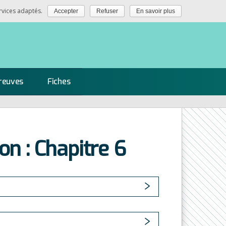
rvices adaptés.
Accepter
Refuser
En savoir plus
reuves
Fiches
ion : Chapitre 6